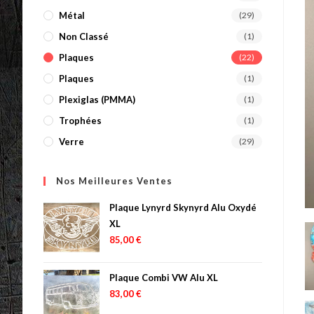
Métal
(29)
Non Classé
(1)
Plaques
(22)
Plaques
(1)
Plexiglas (PMMA)
(1)
Trophées
(1)
Verre
(29)
Nos Meilleures Ventes
Plaque Lynyrd Skynyrd Alu Oxydé
XL
85,00
€
Plaque Combi VW Alu XL
83,00
€