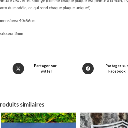
inture USA effet sponge (comme chaque plaque est peinte à la main, il y 
oto du modèle, ce qui rend chaque plaque unique!)
imensions: 40x56cm
paisseur 3mm
Opens
Opens
Partager sur
Partager su
Twitter
Facebook
in
in
a
a
new
new
window
window
roduits similaires