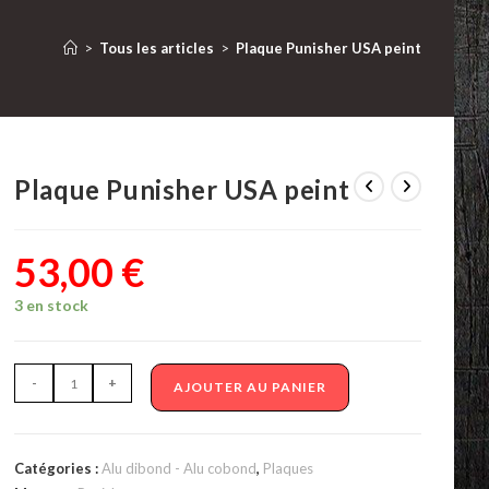
>
Tous les articles
>
Plaque Punisher USA peint
Plaque Punisher USA peint
53,00
€
3 en stock
quantité
-
+
AJOUTER AU PANIER
de
Plaque
Punisher
Catégories :
Alu dibond - Alu cobond
,
Plaques
USA