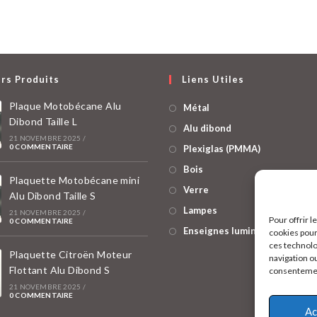
rs Produits
Liens Utiles
Plaque Motobécane Alu
Métal
Dibond Taille L
Alu dibond
21 NOVEMBRE 2025
/
0 COMMENTAIRE
Plexiglas (PMMA)
Bois
Plaquette Motobécane mini
Verre
Alu Dibond Taille S
Lampes
21 NOVEMBRE 2025
/
Pour offrir 
0 COMMENTAIRE
Enseignes lumineuses
cookies pour
ces technolo
Plaquette Citroën Moteur
navigation ou
Flottant Alu Dibond S
consentement
21 NOVEMBRE 2025
/
0 COMMENTAIRE
Ac