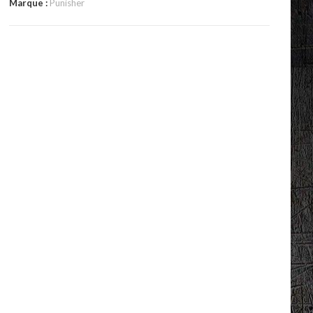
Marque :
Punisher
peint