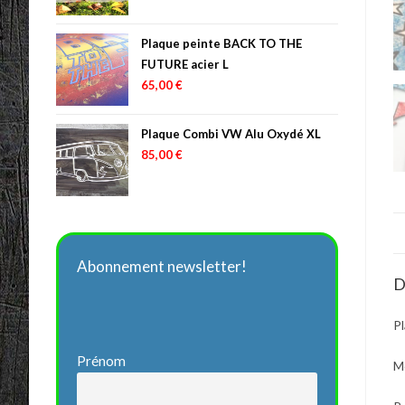
Plaque peinte BACK TO THE
FUTURE acier L
65,00
€
Plaque Combi VW Alu Oxydé XL
85,00
€
Abonnement newsletter!
D
Pl
Prénom
Mo