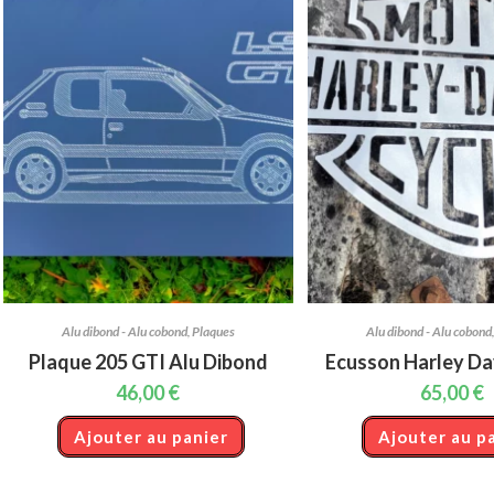
Alu dibond - Alu cobond
,
Plaques
Alu dibond - Alu cobond
Plaque 205 GTI Alu Dibond
Ecusson Harley Da
46,00
€
65,00
€
Ajouter au panier
Ajouter au p