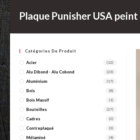
Plaque Punisher USA peint
Catégories De Produit
Acier
(12)
Alu Dibond - Alu Cobond
(23)
Aluminium
(17)
Bois
(8)
Bois Massif
(1)
Bouteilles
(27)
Cadres
(2)
Contreplaqué
(3)
Mélaminé
(4)