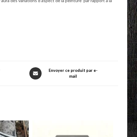
aura des variations d’aspect de la peinture par rapport à la
Opens
r
Envoyer ce produit par e-
mail
in
a
new
window