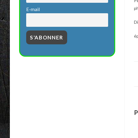
Pe
ph
E-mail
D
é
P