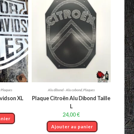
,
Plaques
Alu dibond - Alu cobond
,
Plaques
vidson XL
Plaque Citroën Alu Dibond Taille
L
24,00
€
anier
Ajouter au panier