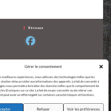
Réseaux
S’ouvre
dans
un
Gérer le consentement
nouvel
onglet
les meilleures expériences, nous utilisons des technologies telles que les
 stocker et/ou accéder aux informations des appareils. Le fait de consentir à
gies nous permettra de traiter des données telles que le comportement de
 les ID uniques sur ce site. Le fait de ne pas consentir ou de retirer son
 peut avoir un effet négatif sur certaines caractéristiques et fonctions.
cepter
Refuser
Voir les préférences