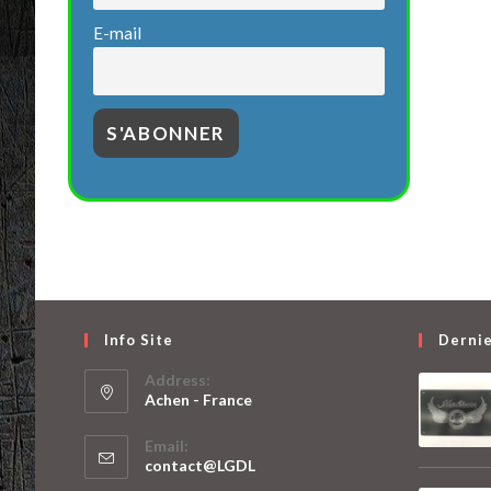
E-mail
Info Site
Dernie
Address:
Achen - France
S’ouvre
Email:
dans
S’ouvre
contact@LGDL
un
dans