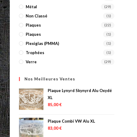
Métal
(29)
Non Classé
(1)
Plaques
(22)
Plaques
(1)
Plexiglas (PMMA)
(1)
Trophées
(1)
Verre
(29)
Nos Meilleures Ventes
Plaque Lynyrd Skynyrd Alu Oxydé
XL
85,00
€
Plaque Combi VW Alu XL
83,00
€