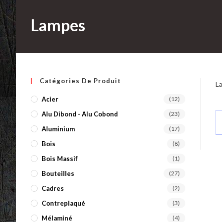
Lampes
Catégories De Produit
La
Acier
(12)
Alu Dibond - Alu Cobond
(23)
Aluminium
(17)
Bois
(8)
Bois Massif
(1)
Bouteilles
(27)
Cadres
(2)
Contreplaqué
(3)
Mélaminé
(4)