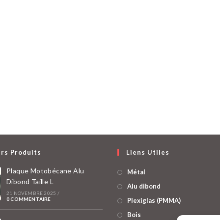
rs Produits
Liens Utiles
Plaque Motobécane Alu
Métal
Dibond Taille L
Alu dibond
21 NOVEMBRE 2025
/
0 COMMENTAIRE
Plexiglas (PMMA)
Bois