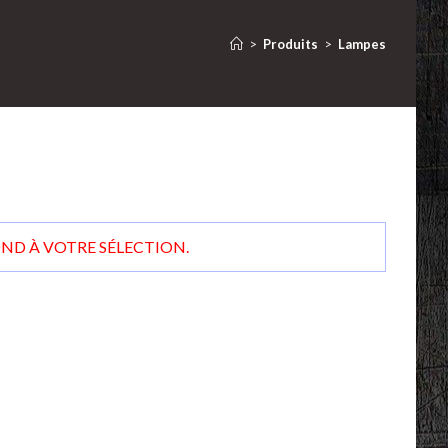
>
Produits
>
Lampes
D À VOTRE SÉLECTION.