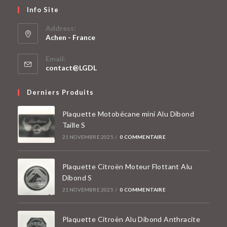
Info Site
Address:
Achen - France
S’ouvre
Email:
dans
S’ouvre
contact@LGDL
un
dans
votre
nouvel
Derniers Produits
application
onglet
Plaquette Motobécane mini Alu Dibond
Taille S
21 NOVEMBRE 2025
/
0 COMMENTAIRE
Plaquette Citroën Moteur Flottant Alu
Dibond S
21 NOVEMBRE 2025
/
0 COMMENTAIRE
Plaquette Citroën Alu Dibond Anthracite