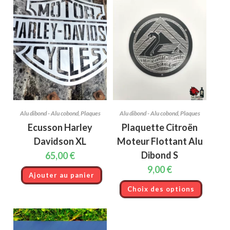
produit
Alu dibond - Alu cobond
,
Plaques
Alu dibond - Alu cobond
,
Plaques
Ecusson Harley
Plaquette Citroën
Davidson XL
Moteur Flottant Alu
Dibond S
65,00
€
9,00
€
Ajouter au panier
Ce
Choix des options
produit
a
plusieur
variation
Les
options