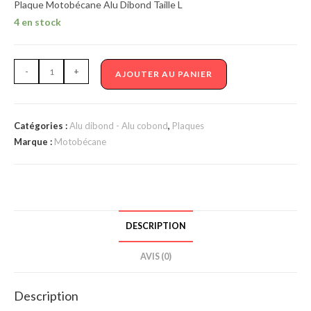
Plaque Motobécane Alu Dibond Taille L
4 en stock
quantité
-
+
AJOUTER AU PANIER
de
Plaque
Motobécane
Catégories :
Alu dibond - Alu cobond
,
Plaques
Alu
Marque :
Motobécane
Dibond
Taille
L
DESCRIPTION
AVIS (0)
Description