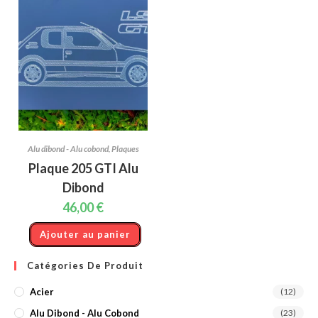
peuvent
être
choisies
sur
la
page
du
produit
Alu dibond - Alu cobond
,
Plaques
Plaque 205 GTI Alu
Dibond
46,00
€
Ajouter au panier
Catégories De Produit
Acier
(12)
Alu Dibond - Alu Cobond
(23)