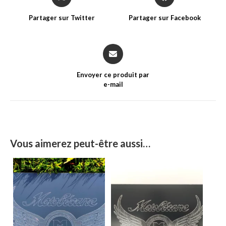
in
in
a
a
Partager sur Twitter
Partager sur Facebook
new
new
window
window
Opens
in
a
Envoyer ce produit par
new
e-mail
window
Vous aimerez peut-être aussi…