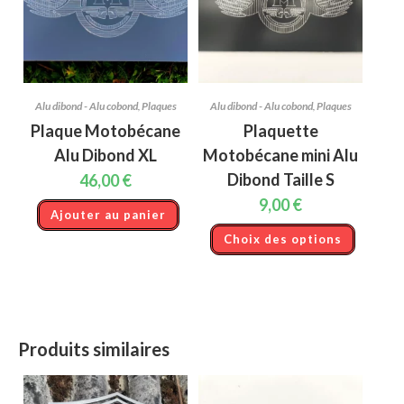
Alu dibond - Alu cobond
,
Plaques
Alu dibond - Alu cobond
,
Plaques
Plaque Motobécane
Plaquette
Alu Dibond XL
Motobécane mini Alu
Dibond Taille S
46,00
€
9,00
€
Ajouter au panier
Ce
Choix des options
produit
a
plusieur
variation
Les
options
peuvent
être
choisies
Produits similaires
sur
la
page
du