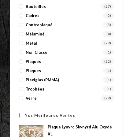
Bouteilles
(27)
Cadres
(2)
Contreplaqué
(3)
Mélaminé
(4)
Métal
(29)
Non Classé
(1)
Plaques
(22)
Plaques
(1)
Plexiglas (PMMA)
(1)
Trophées
(1)
Verre
(29)
Nos Meilleures Ventes
Plaque Lynyrd Skynyrd Alu Oxydé
XL