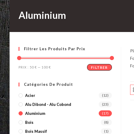
Aluminium
Filtrer Les Produits Par Prix
Pl
F
F
Prix
Prix
PRIX :
50 €
—
100 €
FILTRER
min
max
Catégories De Produit
Acier
(12)
Alu Dibond - Alu Cobond
(23)
Aluminium
(17)
Bois
(8)
Bois Massif
(1)