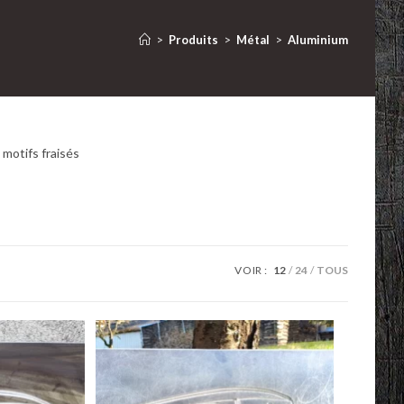
>
Produits
>
Métal
>
Aluminium
motifs fraisés
VOIR :
12
24
TOUS