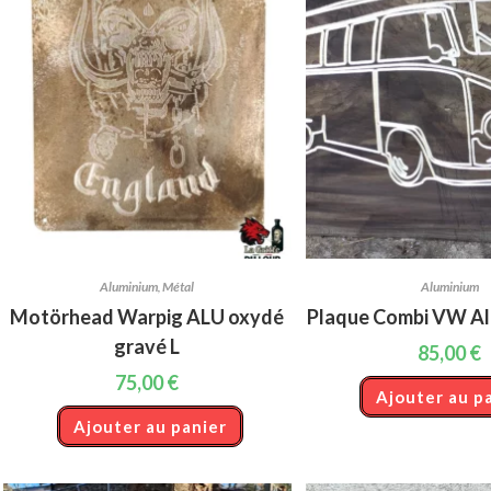
Aluminium
,
Métal
Aluminium
Motörhead Warpig ALU oxydé
Plaque Combi VW Al
gravé L
85,00
€
75,00
€
Ajouter au p
Ajouter au panier