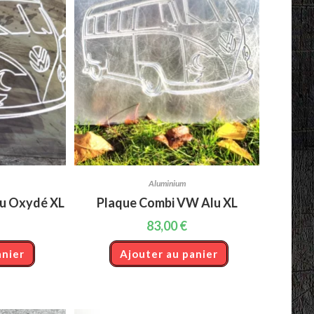
Aluminium
u Oxydé XL
Plaque Combi VW Alu XL
83,00
€
anier
Ajouter au panier