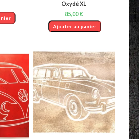
Oxydé XL
85,00
€
anier
Ajouter au panier