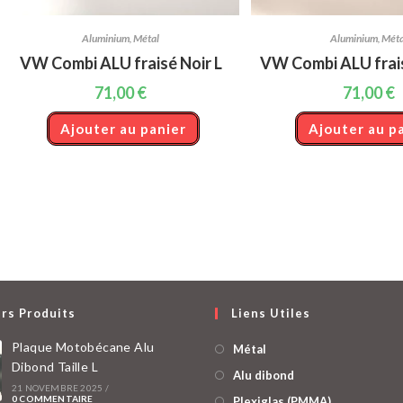
Aluminium
,
Métal
Aluminium
,
Méta
VW Combi ALU fraisé Noir L
VW Combi ALU frai
71,00
€
71,00
€
Ajouter au panier
Ajouter au p
rs Produits
Liens Utiles
Plaque Motobécane Alu
Métal
Dibond Taille L
Alu dibond
21 NOVEMBRE 2025
/
0 COMMENTAIRE
Plexiglas (PMMA)