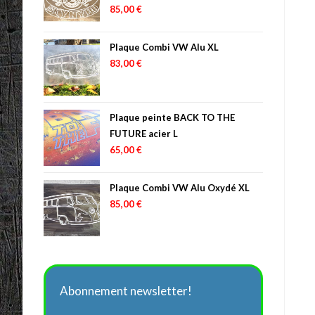
85,00
€
Plaque Combi VW Alu XL
83,00
€
Plaque peinte BACK TO THE
FUTURE acier L
65,00
€
Plaque Combi VW Alu Oxydé XL
85,00
€
Abonnement newsletter!