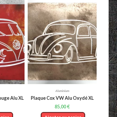
Aluminium
uge Alu XL
Plaque Cox VW Alu Oxydé XL
85,00
€
anier
Ajouter au panier