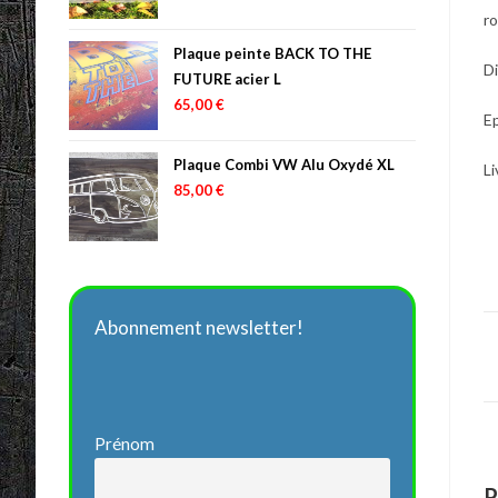
ro
Plaque peinte BACK TO THE
D
FUTURE acier L
65,00
€
E
Plaque Combi VW Alu Oxydé XL
Li
85,00
€
Abonnement newsletter!
Prénom
P