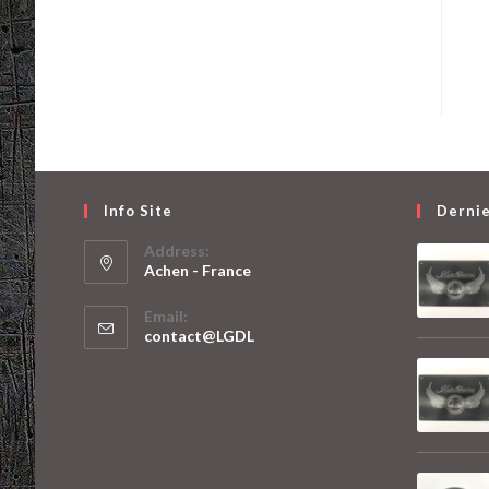
Info Site
Dernie
Address:
Achen - France
S’ouvre
Email:
dans
S’ouvre
contact@LGDL
un
dans
votre
nouvel
application
onglet