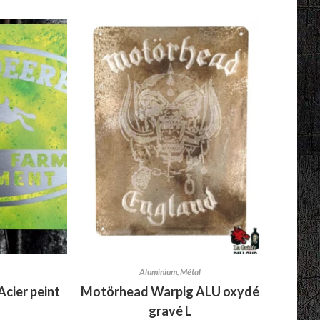
Aluminium
,
Métal
cier peint
Motörhead Warpig ALU oxydé
gravé L