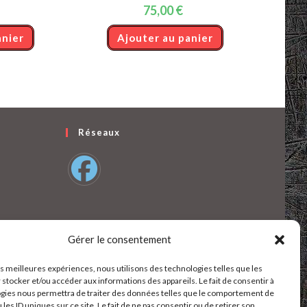
75,00
€
anier
Ajouter au panier
Réseaux
S’ouvre
dans
un
Gérer le consentement
nouvel
onglet
les meilleures expériences, nous utilisons des technologies telles que les
 stocker et/ou accéder aux informations des appareils. Le fait de consentir à
gies nous permettra de traiter des données telles que le comportement de
 les ID uniques sur ce site. Le fait de ne pas consentir ou de retirer son