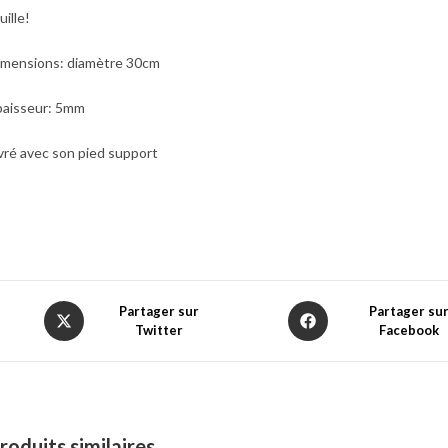
uille!
imensions: diamètre 30cm
paisseur: 5mm
vré avec son pied support
Opens
Opens
Partager sur
Partager su
Twitter
Facebook
in
in
a
a
new
new
window
window
roduits similaires