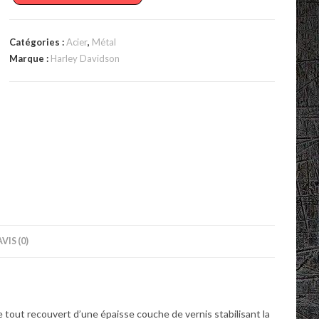
Plaque
HD
Catégories :
Acier
,
Métal
Skull
Marque :
Harley Davidson
ronde
Acier
rouillé
L
AVIS (0)
 le tout recouvert d’une épaisse couche de vernis stabilisant la