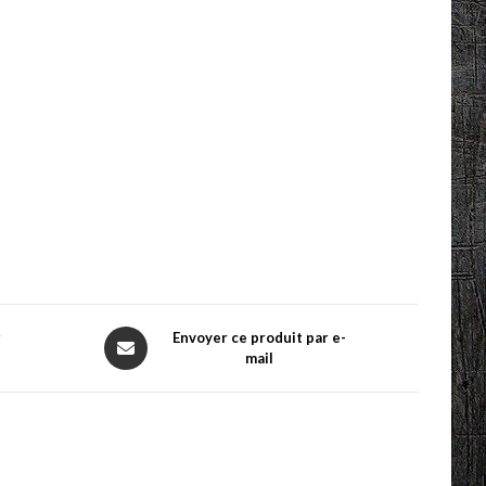
Opens
r
Envoyer ce produit par e-
mail
in
a
new
window