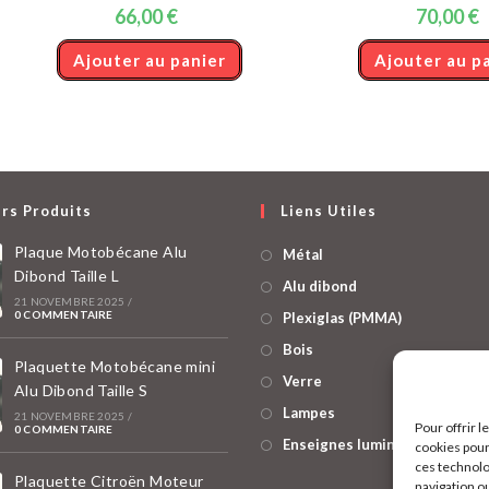
66,00
€
70,00
€
Ajouter au panier
Ajouter au p
rs Produits
Liens Utiles
Plaque Motobécane Alu
Métal
Dibond Taille L
Alu dibond
21 NOVEMBRE 2025
/
0 COMMENTAIRE
Plexiglas (PMMA)
Bois
Plaquette Motobécane mini
Verre
Alu Dibond Taille S
Lampes
21 NOVEMBRE 2025
/
Pour offrir 
0 COMMENTAIRE
Enseignes lumineuses
cookies pour
ces technolo
Plaquette Citroën Moteur
navigation ou