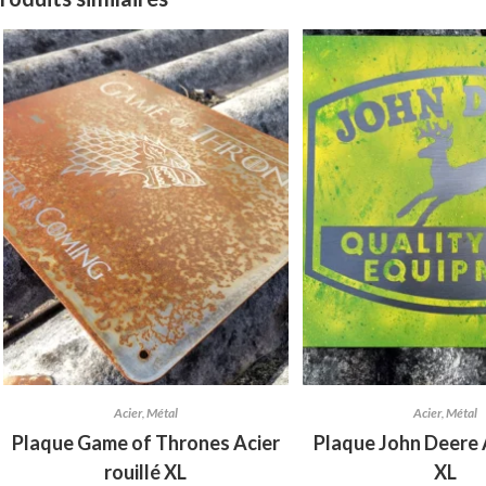
Acier
,
Métal
Acier
,
Métal
Plaque Game of Thrones Acier
Plaque John Deere A
rouillé XL
XL