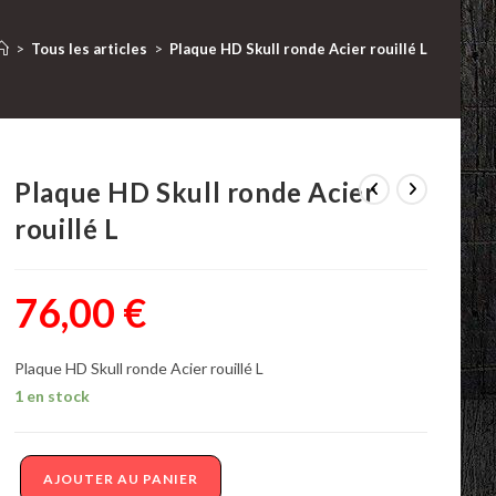
>
Tous les articles
>
Plaque HD Skull ronde Acier rouillé L
Plaque HD Skull ronde Acier
rouillé L
76,00
€
Plaque HD Skull ronde Acier rouillé L
1 en stock
quantité
AJOUTER AU PANIER
de