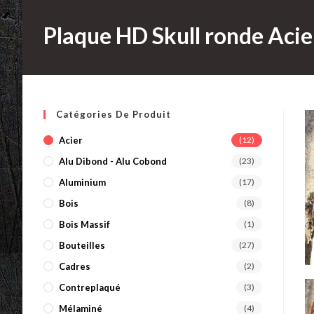
Plaque HD Skull ronde Acier
Catégories De Produit
Acier
(12)
Alu Dibond - Alu Cobond
(23)
Aluminium
(17)
Bois
(8)
Bois Massif
(1)
Bouteilles
(27)
Cadres
(2)
Contreplaqué
(3)
Mélaminé
(4)