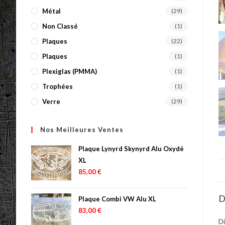
Métal
(29)
Non Classé
(1)
Plaques
(22)
Plaques
(1)
Plexiglas (PMMA)
(1)
Trophées
(1)
Verre
(29)
Nos Meilleures Ventes
Plaque Lynyrd Skynyrd Alu Oxydé
XL
85,00
€
D
Plaque Combi VW Alu XL
83,00
€
Di