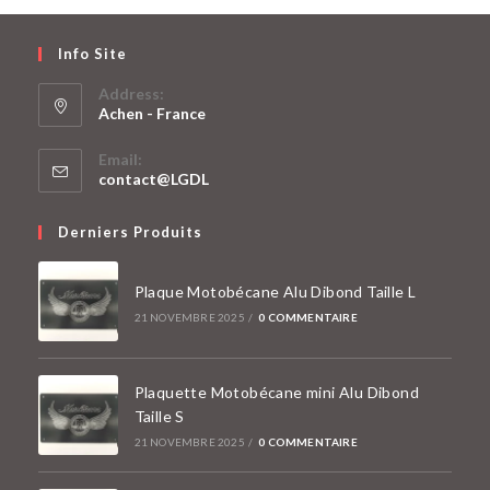
Info Site
Address:
Achen - France
S’ouvre
Email:
dans
S’ouvre
contact@LGDL
un
dans
votre
nouvel
Derniers Produits
application
onglet
Plaque Motobécane Alu Dibond Taille L
21 NOVEMBRE 2025
/
0 COMMENTAIRE
Plaquette Motobécane mini Alu Dibond
Taille S
21 NOVEMBRE 2025
/
0 COMMENTAIRE