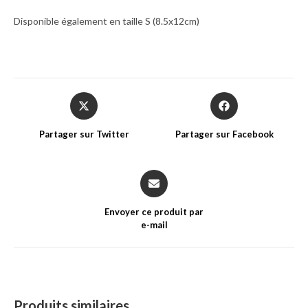
Disponible également en taille S (8.5x12cm)
Opens
Opens
in
in
a
a
Partager sur Twitter
Partager sur Facebook
new
new
window
window
Opens
in
a
Envoyer ce produit par
new
e-mail
window
Produits similaires