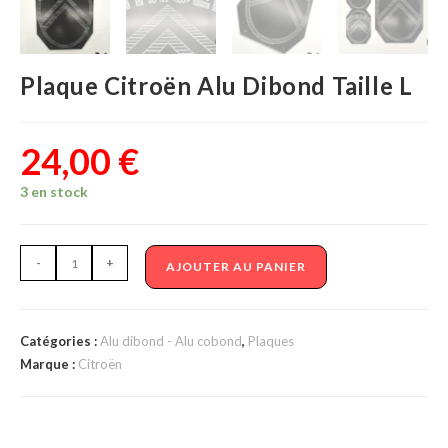
Plaque Citroën Alu Dibond Taille L
24,00
€
3 en stock
quantité
-
+
AJOUTER AU PANIER
de
Plaque
Citroën
Catégories :
Alu dibond - Alu cobond
,
Plaques
Alu
Marque :
Citroën
Dibond
Taille
L