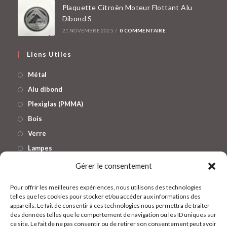
Plaquette Citroën Moteur Flottant Alu
Dibond S
21 NOVEMBRE 2025
/
0 COMMENTAIRE
Liens Utiles
Métal
Alu dibond
Plexiglas (PMMA)
Bois
Verre
Lampes
Enseignes lumineuses
Gérer le consentement
Pour offrir les meilleures expériences, nous utilisons des technologies
Réseaux
telles que les cookies pour stocker et/ou accéder aux informations des
appareils. Le fait de consentir à ces technologies nous permettra de traiter
des données telles que le comportement de navigation ou les ID uniques sur
ce site. Le fait de ne pas consentir ou de retirer son consentement peut avoir