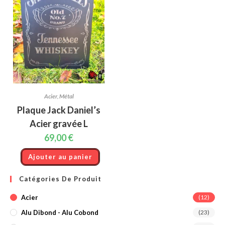
Acier
,
Métal
Plaque Jack Daniel’s
Acier gravée L
69,00
€
Ajouter au panier
Catégories De Produit
Acier
(12)
Alu Dibond - Alu Cobond
(23)