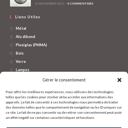
21 NOVEMBRE 2025
/
0 COMMENTAIRE
Liens Utiles
Métal
Alu dibond
Plexiglas (PMMA)
Bois
Verre
Lampes
Enseignes lumineuses
Gérer le consentement
Pour offrir les meilleures expériences, nous utilisons des technologies
Réseaux
telles que les cookies pour stocker et/ou accéder aux informations des
appareils. Le fait de consentir à ces technologies nous permettra de traiter
des données telles que le comportement de navigation ou les ID uniques sur
ce site. Le fait de ne pas consentir ou de retirer son consentement peut avoir
S’ouvre
un effet négatif sur certaines caractéristiques et fonctions.
dans