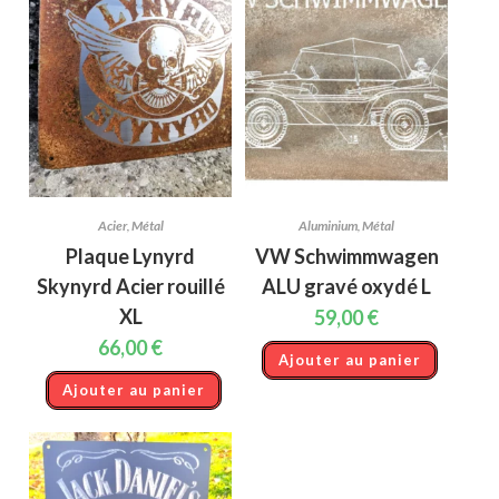
Acier
,
Métal
Aluminium
,
Métal
Plaque Lynyrd
VW Schwimmwagen
Skynyrd Acier rouillé
ALU gravé oxydé L
XL
59,00
€
66,00
€
Ajouter au panier
Ajouter au panier