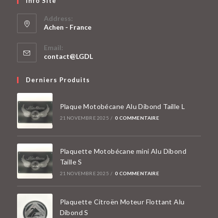
Info Site
Address:
Achen - France
S’ouvre
Email:
dans
S’ouvre
contact@LGDL
un
dans
votre
nouvel
Derniers Produits
application
onglet
Plaque Motobécane Alu Dibond Taille L
21 NOVEMBRE 2025
/
0 COMMENTAIRE
Plaquette Motobécane mini Alu Dibond
Taille S
21 NOVEMBRE 2025
/
0 COMMENTAIRE
Plaquette Citroën Moteur Flottant Alu
Dibond S