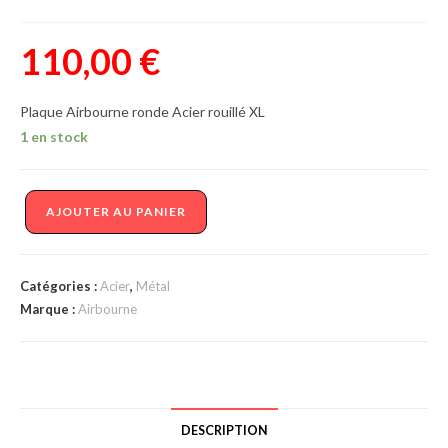
110,00
€
Plaque Airbourne ronde Acier rouillé XL
1 en stock
quantité
AJOUTER AU PANIER
de
Plaque
Airbourne
Catégories :
Acier
,
Métal
ronde
Marque :
Airbourne
Acier
rouillé
XL
DESCRIPTION