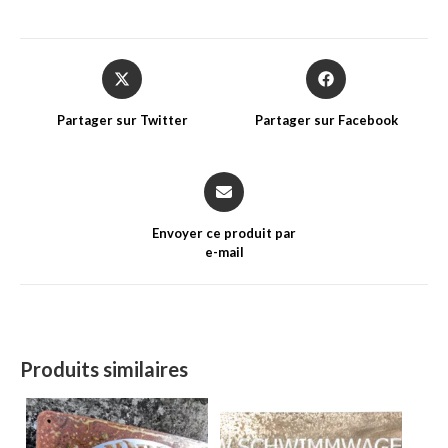
Opens
Opens
in
in
a
a
Partager sur Twitter
Partager sur Facebook
new
new
window
window
Opens
in
a
Envoyer ce produit par
new
e-mail
window
Produits similaires