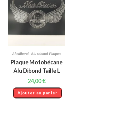
Alu dibond - Alu cobond
,
Plaques
Plaque Motobécane
Alu Dibond Taille L
24,00
€
Ajouter au panier