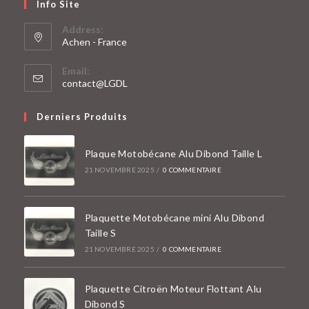
Info Site
Address:
Achen - France
S’ouvre
Email:
dans
S’ouvre
contact@LGDL
un
dans
votre
nouvel
Derniers Produits
application
onglet
Plaque Motobécane Alu Dibond Taille L
21 NOVEMBRE 2025
/
0 COMMENTAIRE
Plaquette Motobécane mini Alu Dibond
Taille S
21 NOVEMBRE 2025
/
0 COMMENTAIRE
Plaquette Citroën Moteur Flottant Alu
Dibond S