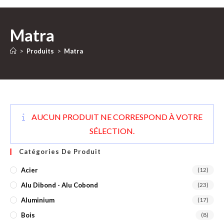
Matra
>
Produits
>
Matra
AUCUN PRODUIT NE CORRESPOND À VOTRE
SÉLECTION.
Catégories De Produit
Acier
(12)
Alu Dibond - Alu Cobond
(23)
Aluminium
(17)
Bois
(8)