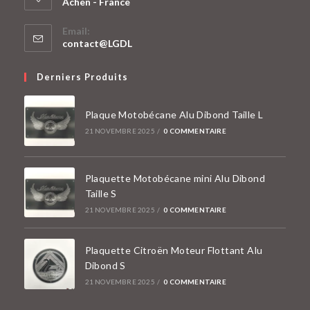
Achen - France
S’ouvre
Email:
dans
S’ouvre
contact@LGDL
un
dans
votre
nouvel
Derniers Produits
application
onglet
Plaque Motobécane Alu Dibond Taille L
21 NOVEMBRE 2025
/
0 COMMENTAIRE
Plaquette Motobécane mini Alu Dibond
Taille S
21 NOVEMBRE 2025
/
0 COMMENTAIRE
Plaquette Citroën Moteur Flottant Alu
Dibond S
21 NOVEMBRE 2025
/
0 COMMENTAIRE