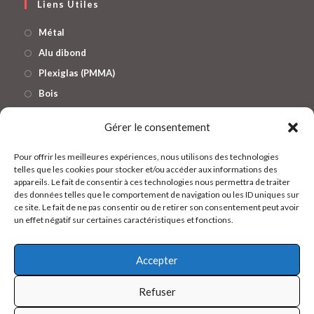
Liens Utiles
Métal
Alu dibond
Plexiglas (PMMA)
Bois
Verre
Gérer le consentement
Lampes
Enseignes lumineuses
Pour offrir les meilleures expériences, nous utilisons des technologies
telles que les cookies pour stocker et/ou accéder aux informations des
appareils. Le fait de consentir à ces technologies nous permettra de traiter
Réseaux
des données telles que le comportement de navigation ou les ID uniques sur
ce site. Le fait de ne pas consentir ou de retirer son consentement peut avoir
un effet négatif sur certaines caractéristiques et fonctions.
S’ouvre
Accepter
dans
un
Refuser
Qui suis-je ?
Mentions Légales
Politique de confidentialité
nouvel